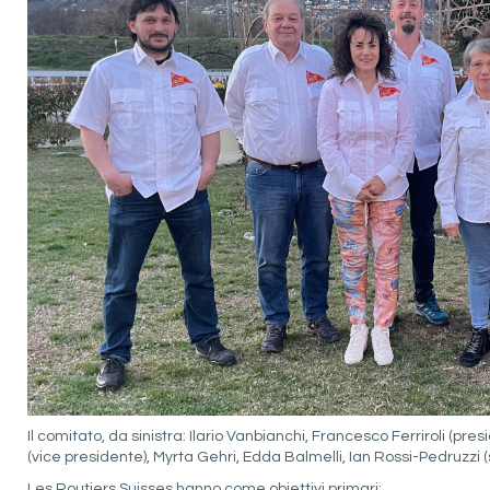
Il comitato, da sinistra: Ilario Vanbianchi, Francesco Ferriroli (pre
(vice presidente), Myrta Gehri, Edda Balmelli, Ian Rossi-Pedruzzi 
Les Routiers Suisses hanno come obiettivi primari: