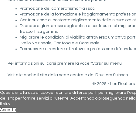
Promozione del cameratismo tra i soci.
Promozione della formazione e l'aggiornamento profession
Contribuzione al costante miglioramento della sicurezza s
Difendere gli interessi degli autisti e contribuire al migl
trasporti su gomma.
Migliorare le condizioni di viabilità attraverso un' attiva par
livello Nazionale, Cantonale e Comunale.
Promuovere e rendere attrattiva la professione di "conducent
Per informazioni sui corsi premere la voce "
Corsi
" sul menu.
Visitate anche il sito della sede centrale dei Routiers Suisses
© 2025 - Les Routiers
Questo sito fa uso di cookie tecnici e di terze parti per migliorare l’e
del sito per fornire servizi all'utente. Accettando o proseguendo nell
il sito.
Accetto